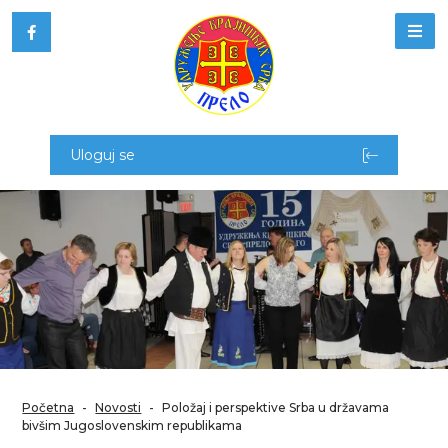
Uloguj se
Početna
-
Novosti
-
Položaj i perspektive Srba u državama
bivšim Jugoslovenskim republikama